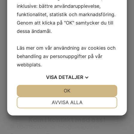
inklusive: bättre användarupplevelse,
funktionalitet, statistik och marknadsföring.
Genom att klicka på "OK" samtycker du till
dessa ändamål.
Läs mer om vår användning av cookies och
behandling av personuppgifter på vår
FÖREGÅENDE
NÄSTA
webbplats.
NN07 NK
SAMSØE SAMSØE
VISA
DETALJER
JA
NEJ
OK
JA
NEJ
NÖDVÄNDIG
INSTÄLLNINGAR
AVVISA ALLA
JA
NEJ
JA
NEJ
Kom i kontakt med oss!
MARKNADSFÖRING
STATISTIK
08-7180036
info@sveagolv.se