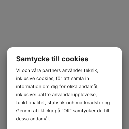
Samtycke till cookies
Vi och våra partners använder teknik,
inklusive cookies, för att samla in
information om dig för olika ändamål,
inklusive: bättre användarupplevelse,
Vi är Distributörer av
funktionalitet, statistik och marknadsföring.
Topciment i
Genom att klicka på "OK" samtycker du till
Mellansverige
dessa ändamål.
Topciment är en microcementprodukt